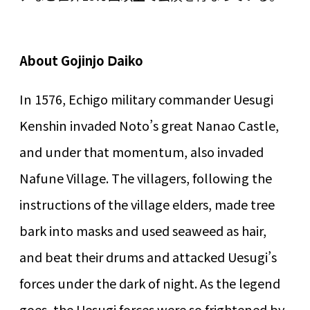
About Gojinjo Ⅾaiko
In 1576, Echigo military commander Uesugi
Kenshin invaded Noto’s great Nanao Castle,
and under that momentum, also invaded
Nafune Village. The villagers, following the
instructions of the village elders, made tree
bark into masks and used seaweed as hair,
and beat their drums and attacked Uesugi’s
forces under the dark of night. As the legend
goes, the Uesugi forces were so frightened by