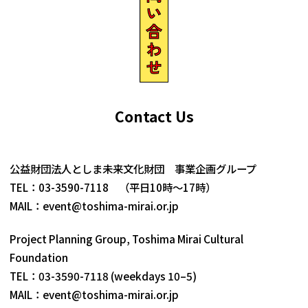
公益財団法人としま未来文化財団 事業企画グループ
TEL：03-3590-7118 （平日10時～17時）
MAIL：
event@toshima-mirai.or.jp
Project Planning Group, Toshima Mirai Cultural
Foundation
TEL：03-3590-7118 (weekdays 10–5)
MAIL：
event@toshima-mirai.or.jp